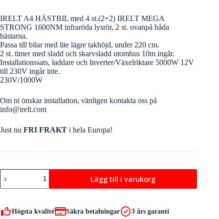
IRELT A4 HÄSTBIL med 4 st.(2+2) IRELT MEGA
STRONG 1600NM infraröda lysrör, 2 st. ovanpå båda
hästarna.
Passa till bilar med lite lägre takhöjd, under 220 cm.
2 st. timer med sladd och skarvsladd utomhus 10m ingår.
Installationssats, laddare och Inverter/Växelriktare 5000W 12V
till 230V ingår inte.
230V/1000W
Om ni önskar installation, vänligen kontakta oss på
info@irelt.com
Just nu
FRI FRAKT
i hela Europa!
IRELT
Lägg till i varukorg
A4
HÄSTBIL
mängd
Högsta kvalité
Säkra betalningar
3 års garanti