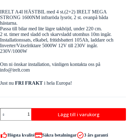
IRELT A4I HÄSTBIL med 4 st.(2+2) IRELT MEGA
STRONG 1600NM infraröda lysrör, 2 st. ovanpå båda
hästarna.
Passa till bilar med lite lägre takhöjd, under 220 cm.
2 st. timer med sladd och skarvsladd utomhus 10m ingår.
Installationssats, elkabel, fritidsbatteri 105Ah, laddare och
Inverter/Växelriktare 5000W 12V till 230V ingår.
230V/1000W
Om ni önskar installation, vänligen kontakta oss på
info@irelt.com
Just nu
FRI FRAKT
i hela Europa!
IRELT
Lägg till i varukorg
A4I
HÄSTBIL
mängd
Högsta kvalité
Säkra betalningar
3 års garanti