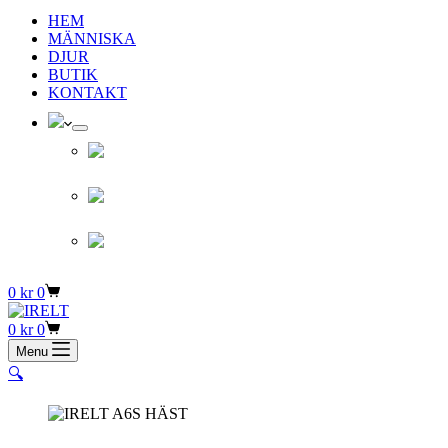
HEM
MÄNNISKA
DJUR
BUTIK
KONTAKT
Varukorg
0
kr
0
Varukorg
0
kr
0
Menu
🔍