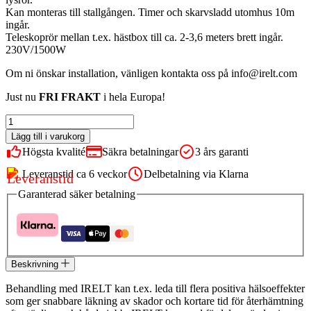
Kan monteras till stallgången. Timer och skarvsladd utomhus 10m
ingår.
Teleskoprör mellan t.ex. hästbox till ca. 2-3,6 meters brett ingår.
230V/1500W
Om ni önskar installation, vänligen kontakta oss på info@irelt.com
Just nu
FRI FRAKT
i hela Europa!
IRELT
A6S
Lägg till i varukorg
HÄST
Högsta kvalité
Säkra betalningar
3 års garanti
mängd
Leveranstid ca 6 veckor
Delbetalning via Klarna
Garanterad säker betalning
Beskrivning
Behandling med IRELT kan t.ex. leda till flera positiva hälsoeffekter
som ger snabbare läkning av skador och kortare tid för återhämtning