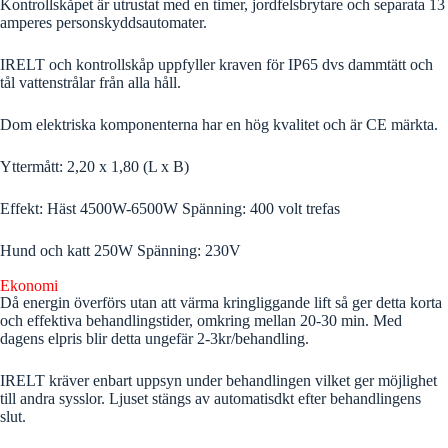
Kontrollskåpet är utrustat med en timer, jordfelsbrytare och separata 13
amperes personskyddsautomater.
IRELT och kontrollskåp uppfyller kraven för IP65 dvs dammtätt och
tål vattenstrålar från alla håll.
Dom elektriska komponenterna har en hög kvalitet och är CE märkta.
Yttermått: 2,20 x 1,80 (L x B)
Effekt: Häst 4500W-6500W Spänning: 400 volt trefas
Hund och katt 250W Spänning: 230V
Ekonomi
Då energin överförs utan att värma kringliggande lift så ger detta korta
och effektiva behandlingstider, omkring mellan 20-30 min. Med
dagens elpris blir detta ungefär 2-3kr/behandling.
IRELT kräver enbart uppsyn under behandlingen vilket ger möjlighet
till andra sysslor. Ljuset stängs av automatisdkt efter behandlingens
slut.