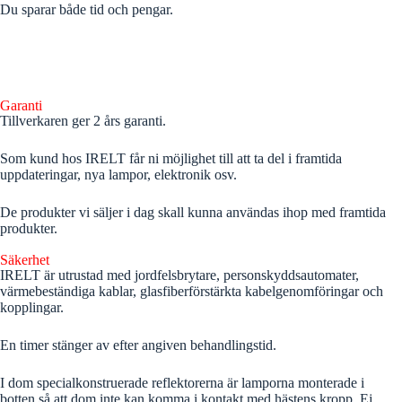
Du sparar både tid och pengar.
Garanti
Tillverkaren ger 2 års garanti.
Som kund hos IRELT får ni möjlighet till att ta del i framtida
uppdateringar, nya lampor, elektronik osv.
De produkter vi säljer i dag skall kunna användas ihop med framtida
produkter.
Säkerhet
IRELT är utrustad med jordfelsbrytare, personskyddsautomater,
värmebeständiga kablar, glasfiberförstärkta kabelgenomföringar och
kopplingar.
En timer stänger av efter angiven behandlingstid.
I dom specialkonstruerade reflektorerna är lamporna monterade i
botten så att dom inte kan komma i kontakt med hästens kropp. Ej