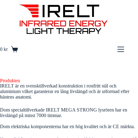
S
k
i
p
t
o
c
o
0
kr
n
t
e
n
t
Produkten
IRELT är en svensktillverkad konstruktion i rostfritt stål och
aluminium vilket garanterar en lång livslängd och är utformad efter
hästens anatomi.
Dom specialtillverkade IRELT MEGA STRONG lysrören har en
livslängd på minst 7000 timmar.
Dom elektriska komponenterna har en hög kvalitet och är CE märkta.