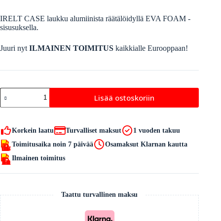
IRELT CASE laukku alumiinista räätälöidyllä EVA FOAM -
sisusuksella.
Juuri nyt
ILMAINEN TOIMITUS
kaikkialle Eurooppaan!
IRELT
Lisää ostoskoriin
CASE
määrä
Korkein laatu
Turvalliset maksut
1 vuoden takuu
Toimitusaika noin 7 päivää
Osamaksut Klarnan kautta
Ilmainen toimitus
Taattu turvallinen maksu