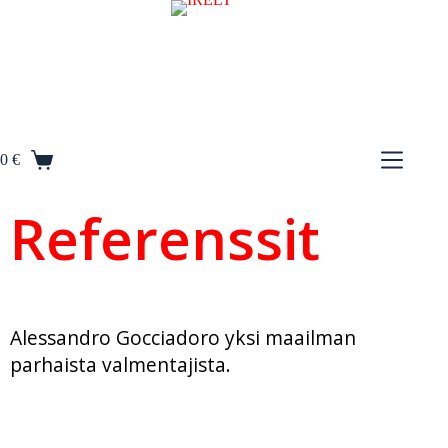
S
k
i
p
t
o
c
o
0
€
n
t
e
Referenssit
n
t
Alessandro Gocciadoro yksi maailman
parhaista valmentajista.