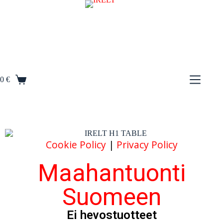
S
k
i
p
t
o
c
o
0
€
n
t
e
n
t
Cookie Policy
|
Privacy Policy
Maahantuonti
Suomeen
Ei hevostuotteet