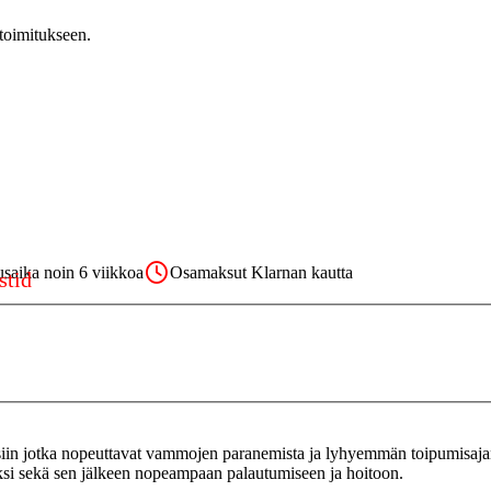
 toimitukseen.
usaika noin 6 viikkoa
Osamaksut Klarnan kautta
ksiin jotka nopeuttavat vammojen paranemista ja lyhyemmän toipumisaja
si sekä sen jälkeen nopeampaan palautumiseen ja hoitoon.