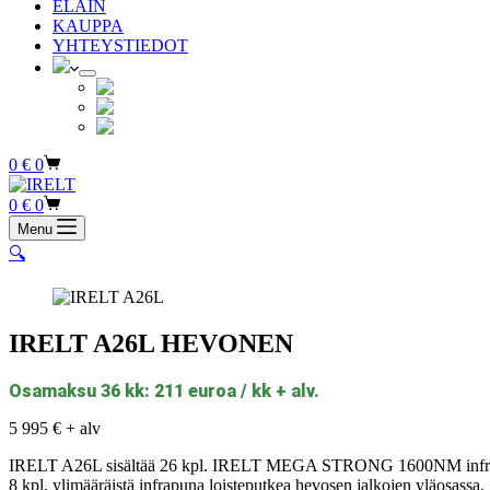
ELÄIN
KAUPPA
YHTEYSTIEDOT
Ostoskori
0
€
0
Ostoskori
0
€
0
Menu
🔍
IRELT A26L HEVONEN
Osamaksu 36 kk: 211 euroa / kk + alv.
5 995
€
+ alv
IRELT A26L sisältää 26 kpl. IRELT MEGA STRONG 1600NM infrap
8 kpl. ylimääräistä infrapuna loisteputkea hevosen jalkojen yläosassa.