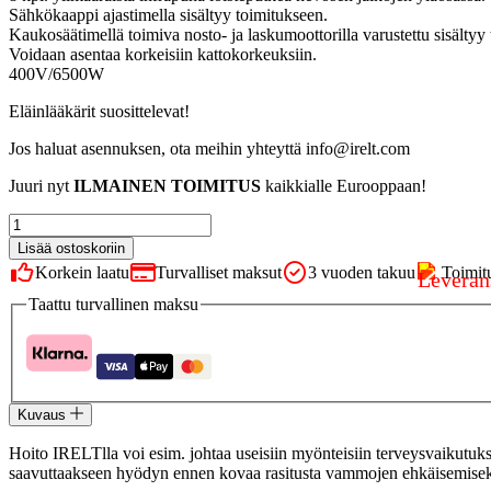
Sähkökaappi ajastimella sisältyy toimitukseen.
Kaukosäätimellä toimiva nosto- ja laskumoottorilla varustettu sisältyy
Voidaan asentaa korkeisiin kattokorkeuksiin.
400V/6500W
Eläinlääkärit suosittelevat!
Jos haluat asennuksen, ota meihin yhteyttä info@irelt.com
Juuri nyt
ILMAINEN TOIMITUS
kaikkialle Eurooppaan!
IRELT
A26L
Lisää ostoskoriin
HEVONEN
Korkein laatu
Turvalliset maksut
3 vuoden takuu
Toimit
määrä
Taattu turvallinen maksu
Kuvaus
Hoito IRELTlla voi esim. johtaa useisiin myönteisiin terveysvaikutu
saavuttaakseen hyödyn ennen kovaa rasitusta vammojen ehkäisemisek