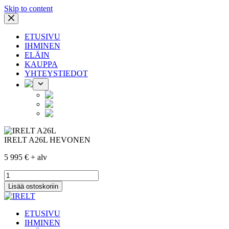
Skip to content
ETUSIVU
IHMINEN
ELÄIN
KAUPPA
YHTEYSTIEDOT
IRELT A26L HEVONEN
5 995
€
+ alv
IRELT
A26L
Lisää ostoskoriin
HEVONEN
määrä
ETUSIVU
IHMINEN