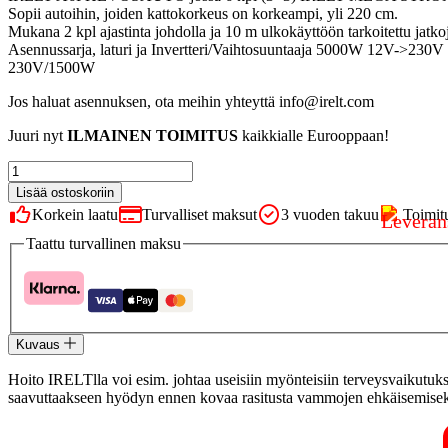
Sopii autoihin, joiden kattokorkeus on korkeampi, yli 220 cm.
Mukana 2 kpl ajastinta johdolla ja 10 m ulkokäyttöön tarkoitettu jatko
Asennussarja, laturi ja Invertteri/Vaihtosuuntaaja 5000W 12V->230V s
230V/1500W
Jos haluat asennuksen, ota meihin yhteyttä info@irelt.com
Juuri nyt
ILMAINEN TOIMITUS
kaikkialle Eurooppaan!
IRELT
A6I
Lisää ostoskoriin
HEVOSAUTO
Korkein laatu
Turvalliset maksut
3 vuoden takuu
Toimit
määrä
Taattu turvallinen maksu
Kuvaus
Hoito IRELTlla voi esim. johtaa useisiin myönteisiin terveysvaikutu
saavuttaakseen hyödyn ennen kovaa rasitusta vammojen ehkäisemisek