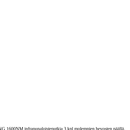
0NM infrapunaloisteputkia 3 kpl molempien hevosten päällä.