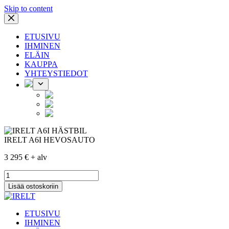
Skip to content
ETUSIVU
IHMINEN
ELÄIN
KAUPPA
YHTEYSTIEDOT
IRELT A6I HEVOSAUTO
3 295
€
+ alv
IRELT
A6I
Lisää ostoskoriin
HEVOSAUTO
määrä
ETUSIVU
IHMINEN