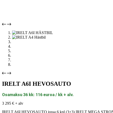
IRELT A6I HEVOSAUTO
Osamaksu 36 kk: 116 euroa / kk + alv.
3 295
€
+ alv
IRELT A6I HEVOSAUTO jossa 6 kpl (3+3) IRELT MEGA STRONG 160