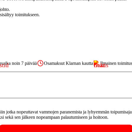
johto.
isältyy toimitukseen.
usaika noin 7 päivää
Osamaksut Klarnan kautta
Ilmainen toimitu
ksiin jotka nopeuttavat vammojen paranemista ja lyhyemmän toipumisaja
si sekä sen jälkeen nopeampaan palautumiseen ja hoitoon.