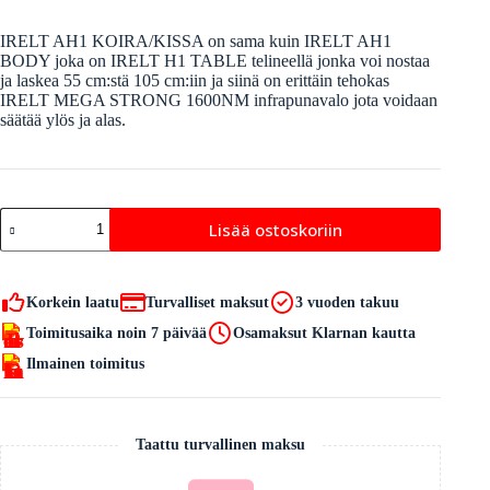
IRELT AH1 KOIRA/KISSA on sama kuin IRELT AH1
BODY joka on IRELT H1 TABLE telineellä jonka voi nostaa
ja laskea 55 cm:stä 105 cm:iin ja siinä on erittäin tehokas
IRELT MEGA STRONG 1600NM infrapunavalo jota voidaan
säätää ylös ja alas.
IRELT
Lisää ostoskoriin
AH1
KOIRA/KISSA
määrä
Korkein laatu
Turvalliset maksut
3 vuoden takuu
Toimitusaika noin 7 päivää
Osamaksut Klarnan kautta
Ilmainen toimitus
Taattu turvallinen maksu