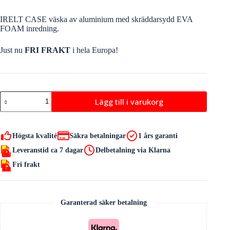
IRELT CASE väska av aluminium med skräddarsydd EVA
FOAM inredning.
Just nu
FRI FRAKT
i hela Europa!
IRELT
Lägg till i varukorg
CASE
mängd
Högsta kvalité
Säkra betalningar
1 års garanti
Leveranstid ca 7 dagar
Delbetalning via Klarna
Fri frakt
Garanterad säker betalning